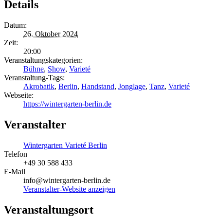
Details
Datum:
26. Oktober 2024
Zeit:
20:00
Veranstaltungskategorien:
Bühne
,
Show
,
Varieté
Veranstaltung-Tags:
Akrobatik
,
Berlin
,
Handstand
,
Jonglage
,
Tanz
,
Varieté
Webseite:
https://wintergarten-berlin.de
Veranstalter
Wintergarten Varieté Berlin
Telefon
+49 30 588 433
E-Mail
info@wintergarten-berlin.de
Veranstalter-Website anzeigen
Veranstaltungsort