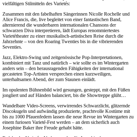
vielfältigen Stilmitteln des Varietés:
Zusammen mit den fabelhaften Sängerinnen Nicolle Rochelle und
Alice Francis, die, live begleitet von einer fantastischen Band,
alternierend die wunderbaren internationalen Chansons der
schwarzen Diva interpretieren, lädt Europas renommiertestes
Varietétheater zu einer musikalisch-artistischen Reise durch die
Jahrzehnte – von den Roaring Twenties bis in die vibrierenden
Seventies.
Jazz, Elektro-Swing und zeitgenössische Pop-Interpretationen,
kombiniert mit Tanz und natürlich – wie sollte es im Wintergarten
anders sein – den herausragenden Fähigkeiten der international
gecasteten Top-Artisten versprechen einen kurzweiligen,
unterhaltsamen Abend, der zum Staunen einlädt.
Im opulenten Bühnenbild wird gesungen, gesteppt, mit den Füßen
jongliert und auf Händen balanciert, bis die Showtreppe glüht…
Wandelbare Video-Screens, verwirrendes Schwarzlicht, glitzernde
Discokugeln und aufwändig produzierte, prachtvolle Kostüme mit
bis zu 1000 Pfauenfedern lassen die neue Revue im Wintergarten zu
einem furiosen Varieté-Fest werden – an dem sicherlich auch
Josephine Baker ihre Freude gehabt hätte.