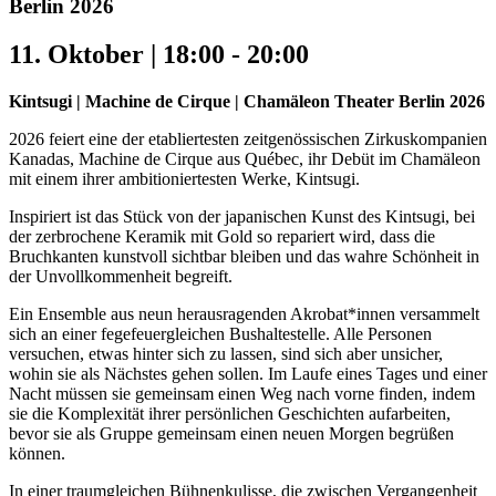
Berlin 2026
11. Oktober | 18:00
-
20:00
Kintsugi | Machine de Cirque | Chamäleon Theater Berlin 2026
2026 feiert eine der etabliertesten zeitgenössischen Zirkuskompanien
Kanadas, Machine de Cirque aus Québec, ihr Debüt im Chamäleon
mit einem ihrer ambitioniertesten Werke, Kintsugi.
Inspiriert ist das Stück von der japanischen Kunst des Kintsugi, bei
der zerbrochene Keramik mit Gold so repariert wird, dass die
Bruchkanten kunstvoll sichtbar bleiben und das wahre Schönheit in
der Unvollkommenheit begreift.
Ein Ensemble aus neun herausragenden Akrobat*innen versammelt
sich an einer fegefeuergleichen Bushaltestelle. Alle Personen
versuchen, etwas hinter sich zu lassen, sind sich aber unsicher,
wohin sie als Nächstes gehen sollen. Im Laufe eines Tages und einer
Nacht müssen sie gemeinsam einen Weg nach vorne finden, indem
sie die Komplexität ihrer persönlichen Geschichten aufarbeiten,
bevor sie als Gruppe gemeinsam einen neuen Morgen begrüßen
können.
In einer traumgleichen Bühnenkulisse, die zwischen Vergangenheit