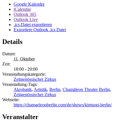
Google Kalender
iCalendar
Outlook 365
Outlook Live
.ics-Datei exportieren
Exportiere Outlook .ics Datei
Details
Datum:
11. Oktober
Zeit:
18:00 - 20:00
Veranstaltungskategorie:
Zeitgenössischer Zirkus
Veranstaltung-Tags:
Akrobatik
,
Artistik
,
Berlin
,
Chamäleon Theater Berlin
,
Zeitgenössischer Zirkus
Webseite:
https://chamaeleonberlin.com/de/shows/kintsugi-berlin/
Veranstalter